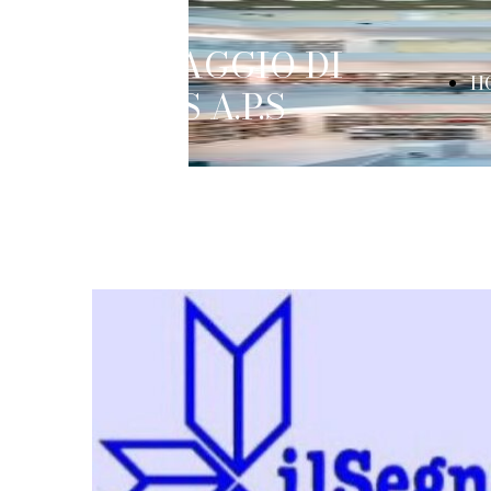
IL VIAGGIO DI
H
METIS A.P.S
P