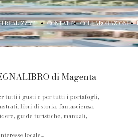
I REALIZZATI
CONTATTI
COLLABORAZIONI
URATTINI IN
Partner
SEGNALIBRO di Magenta
ARNE E OSSA
Libreria per
r tutti i gusti e per tutti i portafogli,
ustrati, libri di storia, fantascienza,
ridere, guide turistiche, manuali,
ASSEGNA DI
bambini
 interesse locale...