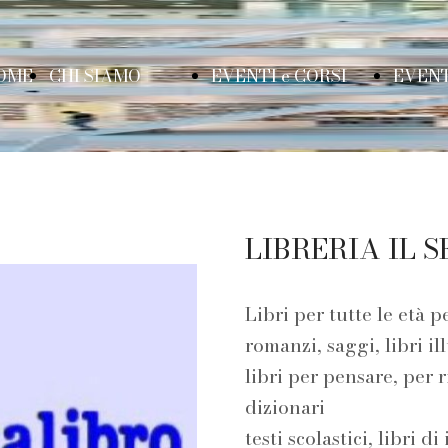
OME
CHI SIAMO
EVENTI e CORSI
EVENT
AGE
Cos'è il
CORSO DI
B
LIBRERIA IL 
viaggio di
DIZIONE
C
Libri per tutte le età pe
romanzi, saggi, libri ill
libri per pensare, per 
Metis
TEATRANDO
R
dizionari
testi scolastici, libri di