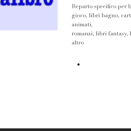
Reparto specifico per b
Vision e
S'IMPARA
N
gioco, libri bagno, carto
animati,
romanzi, libri fantasy, l
Mission
EVENTI
H
altro
visita la Libreria I
Chi è Metis
FAVOLE IN
P
SEGNALIBRO
che tipo di
BIBLIOTECA
L
viaggio è?
- incontri per
S