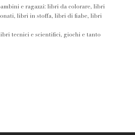
ambini e ragazzi: libri da colorare, libri
ATALE
Mariclò
nati, libri in stoffa, libri di fiabe, libri
ibri tecnici e scientifici, giochi e tanto
ALLOWEEN
Libreria IL
L
ARY 2024
SEGNALIBRO
ETTURE
Libreria
OTTO LE
HELLISBOOK