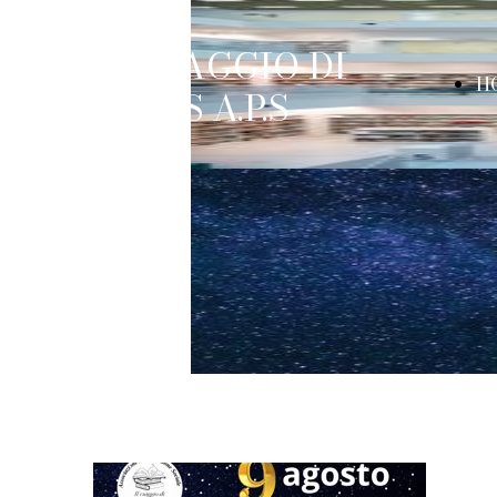
IL VIAGGIO DI
H
METIS A.P.S
P