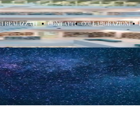
I REALIZZATI
CONTATTI
COLLABORAZIONI
URATTINI IN
Partner
ARNE E OSSA
Libreria per
ASSEGNA DI
bambini